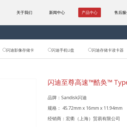
关于我们
新闻中心
产品中心
售后服
闪迪影像存储卡
闪迪手机U盘
闪迪存储卡读卡器
闪迪至尊高速™酷奂™ Type
品牌：Sandisk闪迪
规格： 45.72mm x 16mm x 11.94mm
经销商：宏衢（上海）贸易有限公司